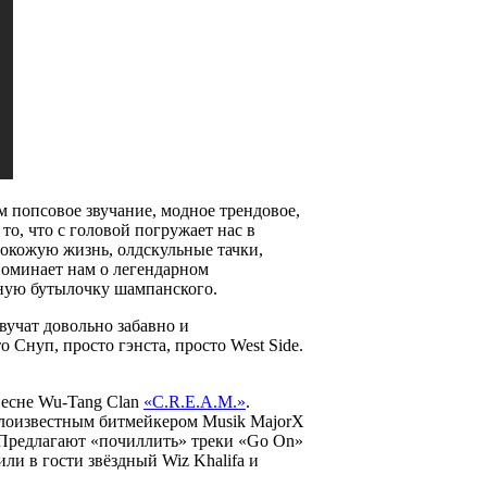
м попсовое звучание, модное трендовое,
 то, что с головой погружает нас в
окожую жизнь, олдскульные тачки,
поминает нам о легендарном
дную бутылочку шампанского.
вучат довольно забавно и
то Снуп, просто гэнста, просто West Side.
 песне Wu-Tang Clan
«C.R.E.A.M.»
.
алоизвестным битмейкером Musik MajorX
. Предлагают «почиллить» треки «Go On»
ли в гости звёздный Wiz Khalifa и