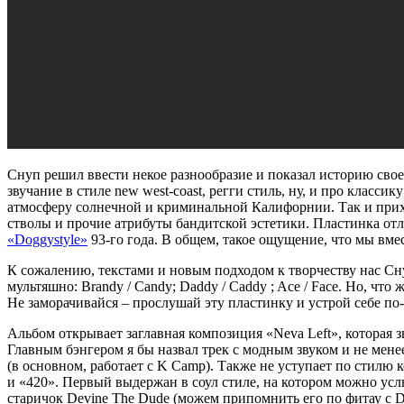
Снуп решил ввести некое разнообразие и показал историю свое
звучание в стиле new west-coast, регги стиль, ну, и про класси
атмосферу солнечной и криминальной Калифорнии. Так и прихо
стволы и прочие атрибуты бандитской эстетики. Пластинка от
«Doggystyle»
93-го года. В общем, такое ощущение, что мы вм
К сожалению, текстами и новым подходом к творчеству нас Снуп
мультяшно: Brandy / Candy; Daddy / Caddy ; Ace / Face. Но, что 
Не заморачивайся – прослушай эту пластинку и устрой себе по
Альбом открывает заглавная композиция «Neva Left», которая зв
Главным бэнгером я бы назвал трек с модным звуком и не ме
(в основном, работает с K Camp). Также не уступает по стилю
и «420». Первый выдержан в соул стиле, на котором можно услы
старичок Devine The Dude (можем припомнить его по фитау с 