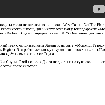
фаворита среди ценителей новой школы West Coast – Nef The Phar
 классической школы, для них тут тоже найдётся подарочек: «Mo
n и Redman. Сделал сюрприз также и KRS-One своим участие в «
ый трек с малоизвестным Stresmatic на фите; «Moment I Feared»,
 Us Begin»). Эти ребята делали музыку для гигантов хип-хопа (2Pac,
льно ждём новых клипов от Снупа.
абот Снупи. Свой потолок Догги не достал и по сути своей ничег
золотой эпохе хип-хопа.