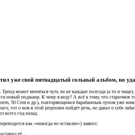
тил уже свой пятнадцатый сольный альбом, но уда
 Тренд может меняться чуть ли не каждые полгода (а то и чаще)
ся новый поджанр. К чему я веду? А всё к тому, что старичков т
Eminem, 50 Cent и др.), повторяющимся барабанным лупом уже ни
го, тот о ком в этой рецензии пойдёт речь, не давал о себе заб
л всего год назад.
переводится как «никогда не оставлял») заявил:
и оставил её…