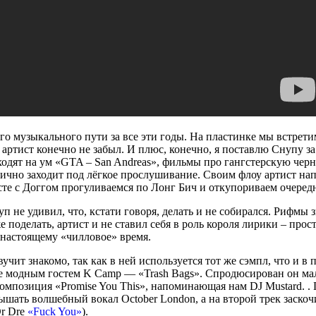
го музыкального пути за все эти годы. На пластинке мы встрети
ку артист конечно не забыл. И плюс, конечно, я поставлю Снупу за
дят на ум «GTA – San Andreas», фильмы про гангстерскую черн
лично заходит под лёгкое прослушивание. Своим флоу артист на
есте с Доггом прогуливаемся по Лонг Бич и откупориваем очере
 не удивил, что, кстати говоря, делать и не собирался. Рифмы з
же поделать, артист и не ставил себя в роль короля лирики – прос
-настоящему «чилловое» время.
учит знакомо, так как в ней используется тот же сэмпл, что и в
нее модным гостем K Camp — «Trash Bags». Спродюсирован он м
 композиция «Promise You This», напоминающая нам DJ Mustard. 
шать волшебный вокал October London, а на второй трек заскочи
Dr Dre
«Fuck You»
).