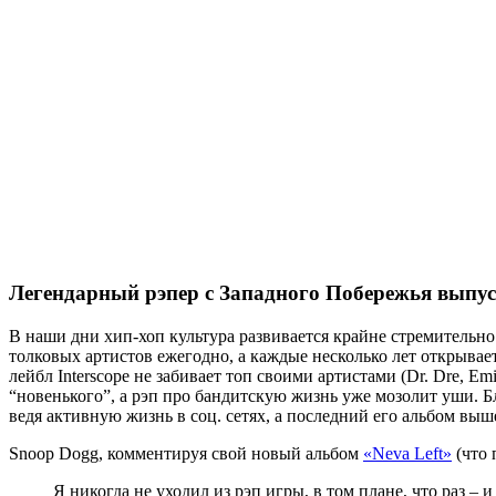
Легендарный рэпер с Западного Побережья выпус
В наши дни хип-хоп культура развивается крайне стремительно.
толковых артистов ежегодно, а каждые несколько лет открывает
лейбл Interscope не забивает топ своими артистами (Dr. Dre, 
“новенького”, а рэп про бандитскую жизнь уже мозолит уши. Бла
ведя активную жизнь в соц. сетях, а последний его альбом выше
Snoop Dogg, комментируя свой новый альбом
«Neva Left»
(что 
Я никогда не уходил из рэп игры, в том плане, что раз – 