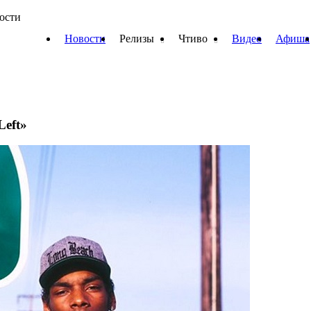
вости
Новости
Релизы
Чтиво
Видео
Афиша
Left»