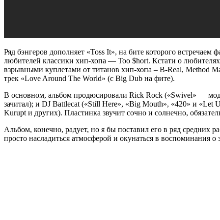
Ряд бэнгеров дополняет «Toss It», на бите которого встречаем 
любителей классики хип-хопа — Too $hort. Кстати о любителях
взрывными куплетами от титанов хип-хопа – B-Real, Method Ma
трек «Love Around The World» (с Big Dub на фите).
В основном, альбом продюсировали Rick Rock («Swivel» — модн
зачитал); и DJ Battlecat («Still Here», «Big Mouth», «420» и «Let
Kurupt и других). Пластинка звучит сочно и солнечно, обязате
Альбом, конечно, радует, но я бы поставил его в ряд средних р
просто насладиться атмосферой и окунаться в воспоминания о 