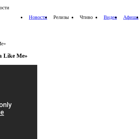
вости
Новости
Релизы
Чтиво
Видео
Афиша
Me»
a Like Me»