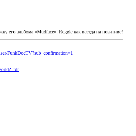
жку его альбома
«Mudface».
Reggie
как всегда на позитиве!
/user/FunkDocTV?sub_confirmation=1
orld?_rdr