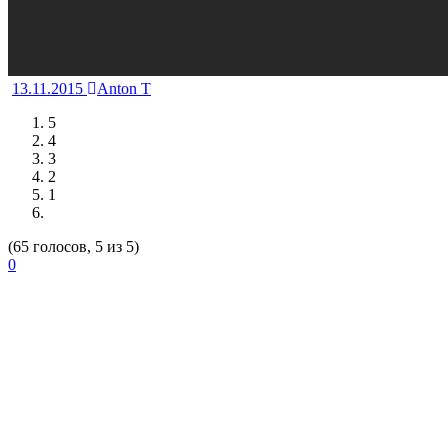
13.11.2015
Anton T
5
4
3
2
1
(65 голосов, 5 из 5)
0