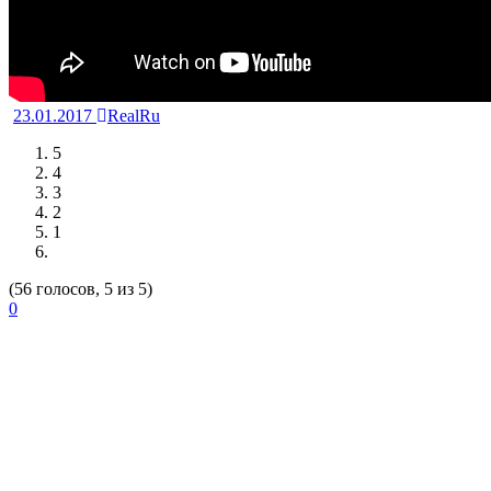
23.01.2017
RealRu
5
4
3
2
1
(56 голосов, 5 из 5)
0