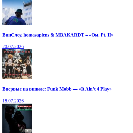
ВинСлоу, homasapiens & MBAKARDT – «Ом, Pt. II»
20.07.2026
Впервые на виниле: Funk Mobb — «It Ain’t 4 Play»
18.07.2026