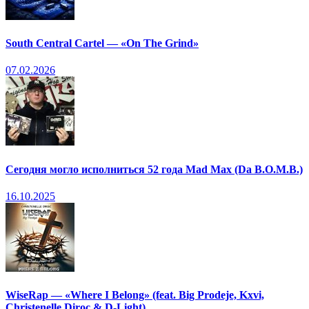
South Central Cartel — «On The Grind»
07.02.2026
Сегодня могло исполниться 52 года Mad Max (Da B.O.M.B.)
16.10.2025
WiseRap — «Where I Belong» (feat. Big Prodeje, Kxvi,
Christenelle Diroc & D-Light)