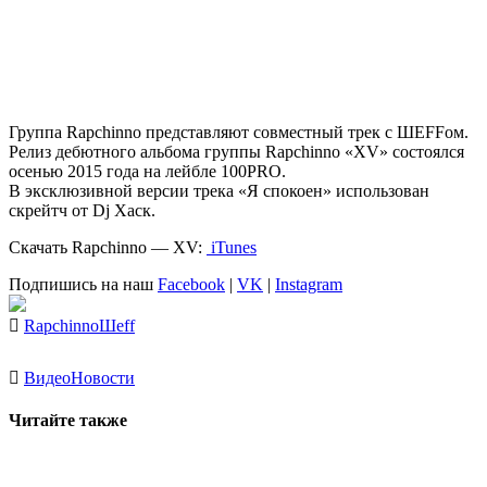
Группа
Rapchinno
представляют совместный трек с ШЕFFом.
Релиз дебютного альбома группы Rapchinno «ХV» состоялся
осенью 2015 года на лейбле 100PRO.
В эксклюзивной версии трека «Я спокоен» использован
скрейтч от
Dj Хаск
.
Скачать Rapchinno — ХV:
iTunes
Подпишись на наш
Facebook
|
VK
|
Instagram
Rapchinno
Шеff
Видео
Новости
Читайте также