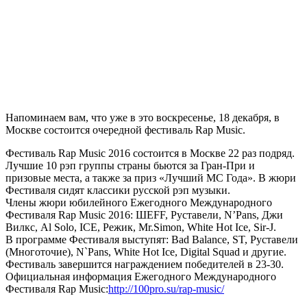
Напоминаем вам, что уже в это воскресенье, 18 декабря, в
Москве состоится очередной фестиваль
Rap Music.
Фестиваль
Rap Music 2016
состоится в Москве 22 раз подряд.
Лучшие 10 рэп группы страны бьются за Гран-При и
призовые места, а также за приз «Лучший МС Года». В жюри
Фестиваля сидят классики русской рэп музыки.
Члены жюри юбилейного Ежегодного Международного
Фестиваля Rap Music 2016:
ШЕFF
,
Руставели
,
N’Pans
,
Джи
Вилкс
,
Al Solo
,
ICE
,
Режик
,
Mr.Simon
,
White Hot Ice
,
Sir-J
.
В программе Фестиваля выступят: Bad Balance, ST, Руставели
(Многоточие), N`Pans, White Hot Ice, Digital Squad и другие.
Фестиваль завершится награждением победителей в 23-30.
Официальная информация Ежегодного Международного
Фестиваля Rap Music:
http://100pro.su/rap-music/