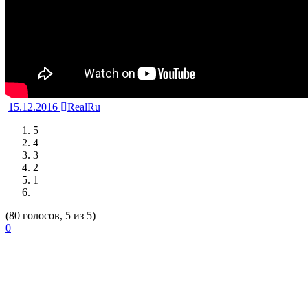
15.12.2016
RealRu
5
4
3
2
1
(80 голосов, 5 из 5)
0