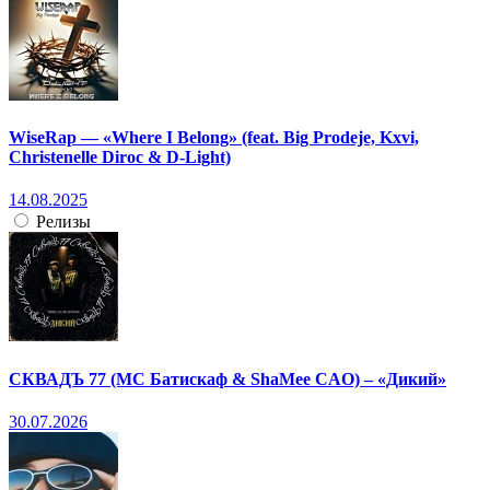
WiseRap — «Where I Belong» (feat. Big Prodeje, Kxvi,
Christenelle Diroc & D-Light)
14.08.2025
Релизы
СКВАДЪ 77 (МС Батискаф & ShaMee CAO) – «Дикий»
30.07.2026