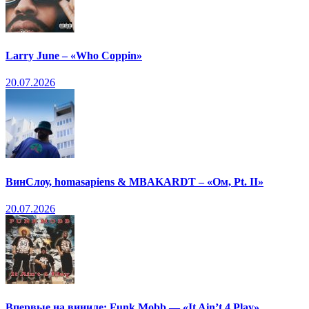
Larry June – «Who Coppin»
20.07.2026
ВинСлоу, homasapiens & MBAKARDT – «Ом, Pt. II»
20.07.2026
Впервые на виниле: Funk Mobb — «It Ain’t 4 Play»