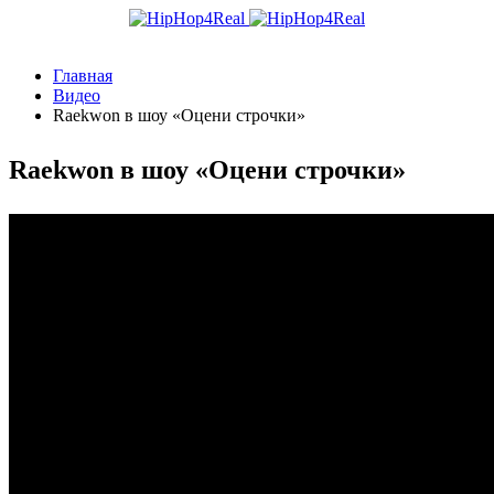
Главная
Видео
Raekwon в шоу «Оцени строчки»
Raekwon в шоу «Оцени строчки»