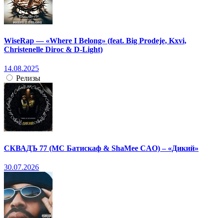
WiseRap — «Where I Belong» (feat. Big Prodeje, Kxvi,
Christenelle Diroc & D-Light)
14.08.2025
Релизы
СКВАДЪ 77 (МС Батискаф & ShaMee CAO) – «Дикий»
30.07.2026