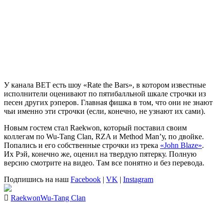
У канала BET есть шоу «Rate the Bars», в котором известные
исполнители оценивают по пятибалльной шкале строчки из
песен других рэперов. Главная фишка в том, что они не знают
чьи именно эти строчки (если, конечно, не узнают их сами).
Новым гостем стал
Raekwon
, который поставил своим
коллегам по Wu-Tang Clan, RZA и Method Man’у, по двойке.
Попались и его собственные строчки из трека
«John Blaze»
.
Их
Рэй
, конечно же, оценил на твердую пятерку. Полную
версию смотрите на видео. Там все понятно и без перевода.
Подпишись на наш
Facebook
|
VK
|
Instagram
Raekwon
Wu-Tang Clan