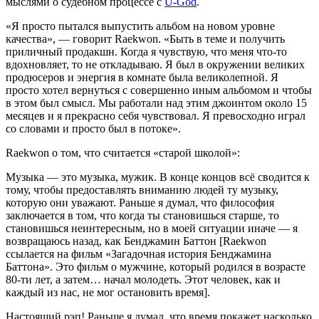
мыслями о судебном процессе с
U-God
.
«Я просто пытался выпустить альбом на новом уровне
качества», — говорит
Raekwon
. «Быть в теме и получить
приличный продакшн. Когда я чувствую, что меня что-то
вдохновляет, то не откладываю. Я был в окружении великих
продюсеров и энергия в комнате была великолепной. Я
просто хотел вернуться с совершенно иным альбомом и чтобы
в этом был смысл. Мы работали над этим джоинтом около 15
месяцев и я прекрасно себя чувствовал. Я превосходно играл
со словами и просто был в потоке».
Raekwon о том, что считается «старой школой»
:
Музыка — это музыка, мужик. В конце концов всё сводится к
тому, чтобы предоставлять вниманию людей ту музыку,
которую они уважают. Раньше я думал, что философия
заключается в том, что когда ты становишься старше, то
становишься неинтересным, но в моей ситуации иначе — я
возвращаюсь назад, как
Бенджамин Баттон
[
Raekwon
ссылается на фильм
«Загадочная история Бенджамина
Баттона»
. Это фильм о мужчине, который родился в возрасте
80-ти лет, а затем… начал молодеть. Этот человек, как и
каждый из нас, не мог остановить время].
Настоящий рэп! Раньше я думал, что время покажет насколько