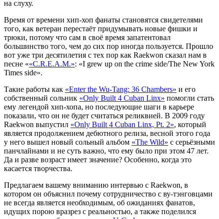
на слуху.
Время от времени хип-хоп фанаты становятся свидетелями
того, как ветеран перестаёт придумывать новые фишки и
трюки, потому что сам в своё время запатентовал
большинство того, чем до сих пор иногда пользуется. Прошло
вот уже три десятилетия с тех пор как
Raekwon
сказал нам в
песне
«
«C.R.E.A.M.»
: «I grew up on the crime side/The New York
Times side»
.
Такие работы как
«Enter the Wu-Tang: 36 Chambers»
и его
собственный сольник
«Only Built 4 Cuban Linx»
помогли стать
ему легендой хип-хопа, но последующие шаги в карьере
показали, что он не будет считаться реликвией. В 2009 году
Raekwon
выпустил
«Only Built 4 Cuban Linx, Pt. 2»
, который
является продолжением дебютного релиза, весной этого года
у него вышел новый сольный альбом
«The Wild»
с серьёзными
панчлайнами и не суть важно, что ему было при этом 47 лет.
Да и разве возраст имеет значение? Особенно, когда это
касается творчества.
Предлагаем вашему вниманию интервью с
Raekwon
, в
котором он объяснил почему сотрудничество с ву-тэнговцами
не всегда является необходимым, об ожиданиях фанатов,
идущих порою вразрез с реальностью, а также поделился