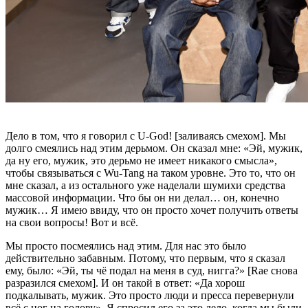
Дело в том, что я говорил с
U-God
! [заливаясь смехом]. Мы
долго смеялись над этим дерьмом. Он сказал мне: «Эй, мужик,
да ну его, мужик, это дерьмо не имеет никакого смысла»,
чтобы связываться с
Wu-Tang
на таком уровне. Это то, что он
мне сказал, а из остального уже наделали шумихи средства
массовой информации. Что бы он ни делал… он, конечно
мужик… Я имею ввиду, что он просто хочет получить ответы
на свои вопросы! Вот и всё.
Мы просто посмеялись над этим. Для нас это было
действительно забавным. Потому, что первым, что я сказал
ему, было: «Эй, ты чё подал на меня в суд, нигга?» [
Rae
снова
разразился смехом]. И он такой в ответ: «Да хорош
подкалывать, мужик. Это просто люди и пресса перевернули
всё с ног на голову». Я спросил его за это дело, когда мы были