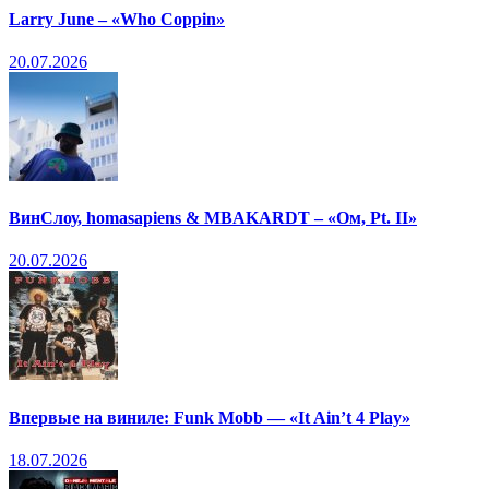
Larry June – «Who Coppin»
20.07.2026
ВинСлоу, homasapiens & MBAKARDT – «Ом, Pt. II»
20.07.2026
Впервые на виниле: Funk Mobb — «It Ain’t 4 Play»
18.07.2026