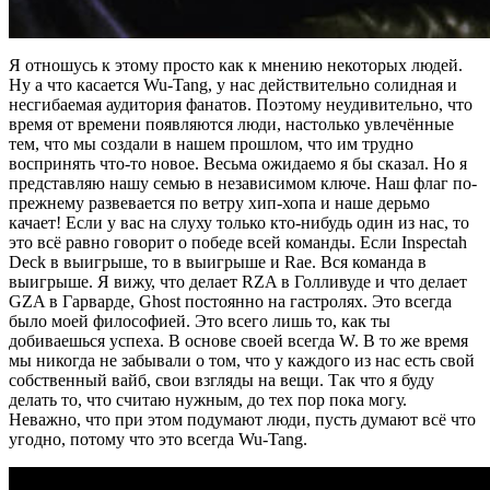
Я отношусь к этому просто как к мнению некоторых людей.
Ну а что касается
Wu-Tang
, у нас действительно солидная и
несгибаемая аудитория фанатов. Поэтому неудивительно, что
время от времени появляются люди, настолько увлечённые
тем, что мы создали в нашем прошлом, что им трудно
воспринять что-то новое. Весьма ожидаемо я бы сказал. Но я
представляю нашу семью в независимом ключе. Наш флаг по-
прежнему развевается по ветру хип-хопа и наше дерьмо
качает! Если у вас на слуху только кто-нибудь один из нас, то
это всё равно говорит о победе всей команды. Если
Inspectah
Deck
в выигрыше, то в выигрыше и
Rae
. Вся команда в
выигрыше. Я вижу, что делает
RZA
в Голливуде и что делает
GZA
в Гарварде,
Ghost
постоянно на гастролях. Это всегда
было моей философией. Это всего лишь то, как ты
добиваешься успеха. В основе своей всегда
W
. В то же время
мы никогда не забывали о том, что у каждого из нас есть свой
собственный вайб, свои взгляды на вещи. Так что я буду
делать то, что считаю нужным, до тех пор пока могу.
Неважно, что при этом подумают люди, пусть думают всё что
угодно, потому что это всегда
Wu-Tang
.