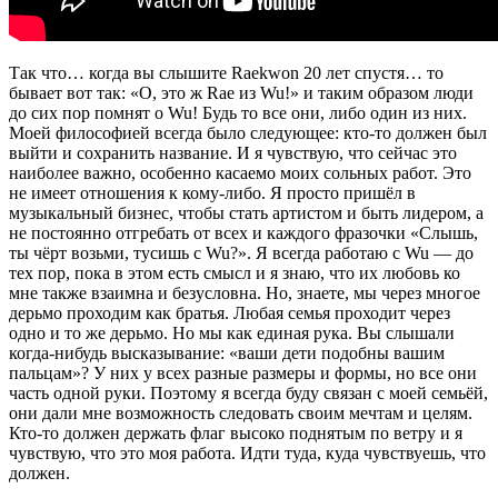
Так что… когда вы слышите
Raekwon
20 лет спустя… то
бывает вот так: «О, это ж
Rae
из
Wu
!» и таким образом люди
до сих пор помнят о
Wu
! Будь то все они, либо один из них.
Моей философией всегда было следующее: кто-то должен был
выйти и сохранить название. И я чувствую, что сейчас это
наиболее важно, особенно касаемо моих сольных работ. Это
не имеет отношения к кому-либо. Я просто пришёл в
музыкальный бизнес, чтобы стать артистом и быть лидером, а
не постоянно отгребать от всех и каждого фразочки «Слышь,
ты чёрт возьми, тусишь с
Wu
?». Я всегда работаю с
Wu
— до
тех пор, пока в этом есть смысл и я знаю, что их любовь ко
мне также взаимна и безусловна. Но, знаете, мы через многое
дерьмо проходим как братья. Любая семья проходит через
одно и то же дерьмо. Но мы как единая рука. Вы слышали
когда-нибудь высказывание: «ваши дети подобны вашим
пальцам»? У них у всех разные размеры и формы, но все они
часть одной руки. Поэтому я всегда буду связан с моей семьёй,
они дали мне возможность следовать своим мечтам и целям.
Кто-то должен держать флаг высоко поднятым по ветру и я
чувствую, что это моя работа. Идти туда, куда чувствуешь, что
должен.