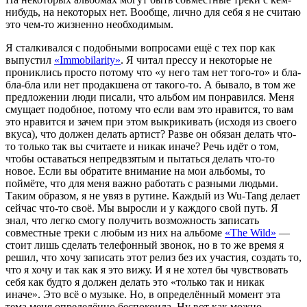
нибудь, на некоторых нет. Вообще, лично для себя я не считаю
это чем-то жизненно необходимым.
Я сталкивался с подобными вопросами ещё с тех пор как
выпустил
«Immobilarity»
. Я читал прессу и некоторые не
прониклись просто потому что «у него там нет того-то» и бла-
бла-бла или нет продакшена от такого-то. А бывало, в том же
предложении люди писали, что альбом им понравился. Меня
смущает подобное, потому что если вам это нравится, то вам
это нравится и зачем при этом выкрикивать (исходя из своего
вкуса), что должен делать артист? Разве он обязан делать что-
то только так вы считаете и никак иначе? Речь идёт о том,
чтобы оставаться непредвзятым и пытаться делать что-то
новое. Если вы обратите внимание на мои альбомы, то
поймёте, что для меня важно работать с разными людьми.
Таким образом, я не увяз в рутине. Каждый из
Wu-Tang
делает
сейчас что-то своё. Мы выросли и у каждого свой путь. Я
знал, что легко смогу получить возможность записать
совместные треки с любым из них на альбоме
«The Wild»
—
стоит лишь сделать телефонный звонок, но в то же время я
решил, что хочу записать этот релиз без их участия, создать то,
что
я
хочу и
так как я это вижу
. И я не хотел бы чувствовать
себя как будто я должен делать это «только так и никак
иначе». Это всё о музыке. Но, в определённый момент эта
тема меня определённо беспокоила. Ну вот как можно