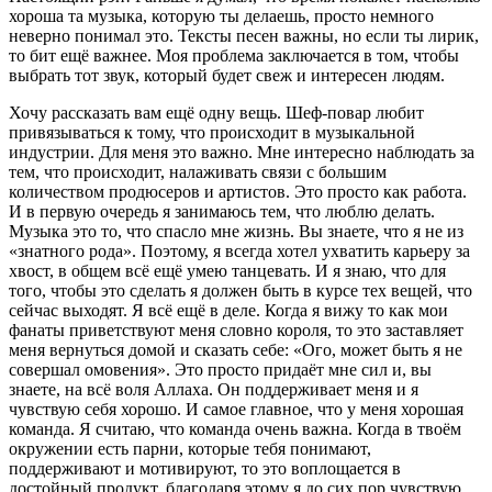
хороша та музыка, которую ты делаешь, просто немного
неверно понимал это. Тексты песен важны, но если ты лирик,
то бит ещё важнее. Моя проблема заключается в том, чтобы
выбрать тот звук, который будет свеж и интересен людям.
Хочу рассказать вам ещё одну вещь.
Шеф-повар
любит
привязываться к тому, что происходит в музыкальной
индустрии. Для меня это важно. Мне интересно наблюдать за
тем, что происходит, налаживать связи с большим
количеством продюсеров и артистов. Это просто как работа.
И в первую очередь я занимаюсь тем, что люблю делать.
Музыка это то, что спасло мне жизнь. Вы знаете, что я не из
«знатного рода». Поэтому, я всегда хотел ухватить карьеру за
хвост, в общем всё ещё умею танцевать. И я знаю, что для
того, чтобы это сделать я должен быть в курсе тех вещей, что
сейчас выходят. Я всё ещё в деле. Когда я вижу то как мои
фанаты приветствуют меня словно короля, то это заставляет
меня вернуться домой и сказать себе: «Ого, может быть я не
совершал омовения». Это просто придаёт мне сил и, вы
знаете, на всё воля Аллаха. Он поддерживает меня и я
чувствую себя хорошо. И самое главное, что у меня хорошая
команда. Я считаю, что команда очень важна. Когда в твоём
окружении есть парни, которые тебя понимают,
поддерживают и мотивируют, то это воплощается в
достойный продукт, благодаря этому я до сих пор чувствую