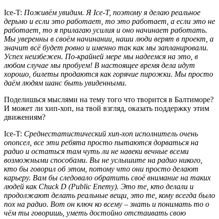
Ice-T:
Поживём увидим. Я
Ice-T
, поэтому я делаю реальное
дерьмо и если это работает, то это работает, а если это не
работает, то я прилагаю усилия и оно начинает работать.
Мы уверенны в своём начинании, наши люди верят в проект, а
значит всё будет ровно и именно так как мы запланировали.
Успех неизбежен. По-крайней мере мы надеемся на это, в
любом случае мы пробуем! В настоящее время дела идут
хорошо, билеты продаются как горячие пирожки. Мы просто
даём людям шанс быть увиденными.
Поделишься мыслями на тему того что творится в Балтиморе?
И может ли хип-хоп, на твой взгляд, оказать поддержку этим
движениям?
Ice-T:
Среднестатистический хип-хоп исполнитель очень
опопсел, все эти ребята просто пытаются дорваться на
радио и остаться там чуть ли не навеки вечные всеми
возможными способами. Вы не услышите на радио никого,
кто бы говорил об этом, потому что они просто делают
карьеру. Вам бы следовало обратить своё внимание на таких
людей как
Chuck D (Public Enemy)
. Это те, кто делали и
продолжают делать реальные вещи, это те, кому всегда было
пох на радио. Вот он ключ ко всему – знать и понимать то о
чём ты говоришь, уметь достойно отстаивать свою