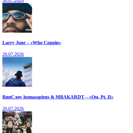
30.07.2026
Larry June – «Who Coppin»
20.07.2026
ВинСлоу, homasapiens & MBAKARDT – «Ом, Pt. II»
20.07.2026