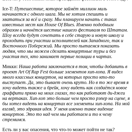
Ice-T:
Путешествие, которое займёт миллион миль
начинается с одного шага. Мы не хотим спешить и
хвататься за всё и сразу. Мы планируем начать с таких
известных мест как House Of Blues. Именно подобным
образом и начнётся шествие нашего фестиваля по Штатам.
Шоу всегда будут сочетать в себе старую и новую школу и
проходить при участии исполнителей как Западного, так и
Восточного Побережий. Мы просто пытаемся показать
людям, что мы можем сделать концертные туры и без
участия тех, кто занимает первые позиции в чартах.
Микки:
Наша работа заключается в том, чтобы добавить в
проект
Art Of Rap Fest
больше элементов хип-хопа. Я видел
много классных концертов, на которых просто кто-то
выступает. Да, это бывает очень круто. Но в то же время я
хочу видеть также и брейк, хочу видеть как создаётся новое
граффити прямо на моих глазах, то как работают ди-джеи
на вертаках. Хип-хоп это больше чем просто рэпер на сцене, я
бы хотел видеть на концертах все элементы хип-хопа. На мой
взгляд, это здравая идея. У меня именно такое видение
концертов. Это то над чем мы работаем и то к чему
стремимся.
Есть ли у вас опасения, что что-то может пойти не так?