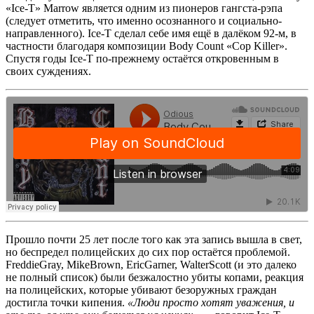
«Ice-T» Marrow
является одним из пионеров гангста-рэпа
(следует отметить, что именно осознанного и социально-
направленного).
Ice-T
сделал себе имя ещё в далёком 92-м, в
частности благодаря композиции
Body Count «Cop Killer»
.
Спустя годы
Ice-T
по-прежнему остаётся откровенным в
своих суждениях.
Прошло почти 25 лет после того как эта запись вышла в свет,
но беспредел полицейских до сих пор остаётся проблемой.
FreddieGray, MikeBrown, EricGarner, WalterScott (и это далеко
не полный список) были безжалостно убиты копами, реакция
на полицейских, которые убивают безоружных граждан
достигла точки кипения.
«Люди просто хотят уважения, и