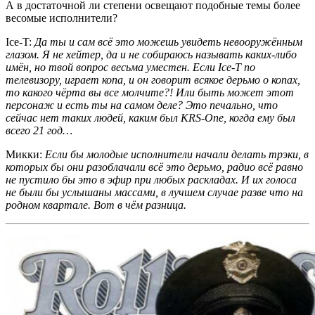
А в достаточной ли степени освещают подобные темы более
весомые исполнители?
Ice-T:
Да ты и сам всё это можешь увидеть невооружённым
глазом. Я не хейтер, да и не собираюсь называть каких-либо
имён, но твой вопрос весьма уместен. Если
Ice-T
по
телевизору, играет копа, и он говорит всякое дерьмо о копах,
то какого чёрта вы все молчите?! Или быть может этот
персонаж и есть ты на самом деле? Это печально, что
сейчас нет таких людей, каким был
KRS-One
, когда ему был
всего 21 год…
Микки:
Если бы молодые исполнители начали делать трэки, в
которых бы они разоблачали всё это дерьмо, радио всё равно
не пустило бы это в эфир при любых раскладах. И их голоса
не были бы услышаны массами, в лучшем случае разве что на
родном квартале. Вот в чём разница.