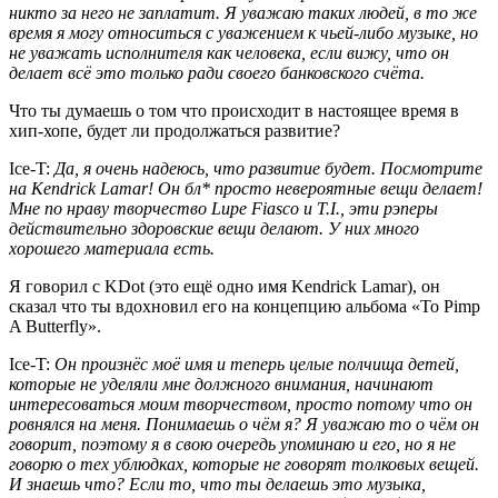
никто за него не заплатит. Я уважаю таких людей, в то же
время я могу относиться с уважением к чьей-либо музыке, но
не уважать исполнителя как человека, если вижу, что он
делает всё это только ради своего банковского счёта.
Что ты думаешь о том что происходит в настоящее время в
хип-хопе, будет ли продолжаться развитие?
Ice-T:
Да, я очень надеюсь, что развитие будет. Посмотрите
на
Kendrick Lamar
! Он бл* просто невероятные вещи делает!
Мне по нраву творчество
Lupe Fiasco
и
T.I.
, эти рэперы
действительно здоровские вещи делают. У них много
хорошего материала есть.
Я говорил с KDot (это ещё одно имя
Kendrick Lamar
), он
сказал что ты вдохновил его на концепцию альбома «To Pimp
A Butterfly».
Ice-T:
Он произнёс моё имя и теперь целые полчища детей,
которые не уделяли мне должного внимания, начинают
интересоваться моим творчеством, просто потому что он
ровнялся на меня. Понимаешь о чём я? Я уважаю то о чём он
говорит, поэтому я в свою очередь упоминаю и его, но я не
говорю о тех ублюдках, которые не говорят толковых вещей.
И знаешь что? Если то, что ты делаешь это музыка,