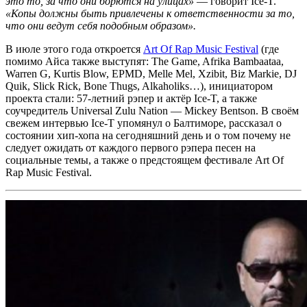
это то, за что они борются на улицах»
— говорит
Ice-T
.
«Копы должны быть привлечены к ответственности за то,
что они ведут себя подобным образом».
В июле этого года откроется
Art Of Rap Music Festival
(где
помимо
Айса
также выступят:
The Game, Afrika Bambaataa,
Warren G, Kurtis Blow, EPMD, Melle Mel, Xzibit, Biz Markie, DJ
Quik, Slick Rick, Bone Thugs, Alkaholiks…)
, инициатором
проекта стали: 57-летний рэпер и актёр
Ice-T
, а также
соучредитель
Universal Zulu Nation — Mickey Bentson
. В своём
свежем интервью
Ice-T
упомянул о Балтиморе, рассказал о
состоянии хип-хопа на сегодняшний день и о том почему не
следует ожидать от каждого первого рэпера песен на
социальные темы, а также о предстоящем фестивале
Art Of
Rap Music Festival.