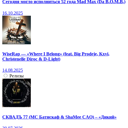
Сегодня могло исполниться 52 года Mad Max (Da B.O.M.B.)
16.10.2025
WiseRap — «Where I Belong» (feat. Big Prodeje, Kxvi,
Christenelle Diroc & D-Light)
14.08.2025
Релизы
СКВАДЪ 77 (МС Батискаф & ShaMee CAO) – «Дикий»