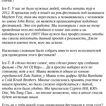
сейчас?
Ice-T:
У нас не было нужных людей, чтобы начать тур в
2012. В прошлом году я пошёл на рок-фестиваль под названием
Mayhem Fest
, там мы пересеклись и познакомились с человеком
по имени
John Reese
, он является организатором подобных
фестивалей. Это его работа. Мы поговорили с ним на тему
проведения чего-то подобного в плане хип-хопа и он
взбодрился на все 100!!! Нам нужен был профессионал, чтобы
мы смогли воплотить данный проект в реальность, Джон
оказался именно тем, кого мы искали.
Насколько сложным было собрать вместе всех исполнителей
для проведения этого фестиваля?
Ice-T:
Я сделал тоже самое, что сделал ранее при создании
фильма
«The Art Of Rap»
… Да я просто набирал всех по
сотовому, вот и всё. Микки является одним из членов-
учредителей
Zulu Nation
, у Микки есть цифры
Afrika Bambatta
и
Cold Krush Brothers
. Многие согласились принять участие в
нашем проекте, но было сложно определиться с датой,
чтобы всем было удобно. Мы пригласили
Cypress Hill, KRS-
One, Wu-Tang Clan
… но вполне возможно, что в итоге список
будет несколько иным.
Есть ли у тебя некий план проведения фестиваля в этом году?