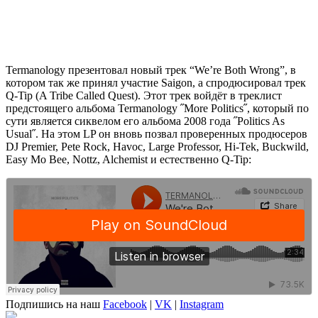
Termanology
презентовал новый трек
“We’re Both Wrong”,
в
котором так же принял участие
Saigon
, а спродюсировал трек
Q-Tip (A Tribe Called Quest).
Этот трек войдёт в треклист
предстоящего альбома
Termanology ˝More Politics˝,
который по
сути является сиквелом его альбома 2008 года
˝Politics As
Usual˝.
На этом LP он вновь позвал проверенных продюсеров
DJ Premier, Pete Rock, Havoc, Large Professor, Hi-Tek, Buckwild,
Easy Mo Bee, Nottz, Alchemist
и естественно
Q-Tip
:
Подпишись на наш
Facebook
|
VK
|
Instagram