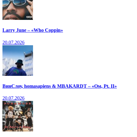
Larry June – «Who Coppin»
20.07.2026
ВинСлоу, homasapiens & MBAKARDT – «Ом, Pt. II»
20.07.2026