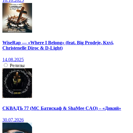
16.10.2025
WiseRap — «Where I Belong» (feat. Big Prodeje, Kxvi,
Christenelle Diroc & D-Light)
14.08.2025
Релизы
СКВАДЪ 77 (МС Батискаф & ShaMee CAO) – «Дикий»
30.07.2026