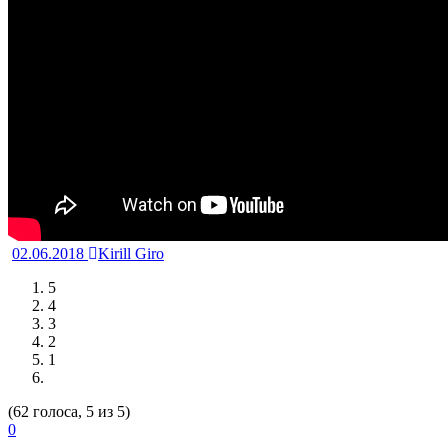
02.06.2018
Kirill Giro
5
4
3
2
1
(62 голоса, 5 из 5)
0