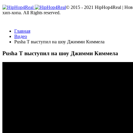
© 2015 - 2021 HipHop4Real | Но
хип-хопа. All Rights reserved.
Главная
Видео
Pusha T выступил на шоу Джимми Киммела
Pusha T выступил на шоу Джимми Киммела