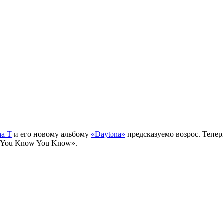
ha T
и его новому альбому
«Daytona»
предсказуемо возрос. Тепе
f You Know You Know».