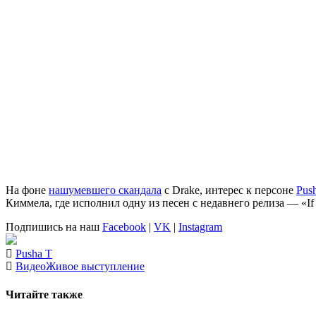
На фоне
нашумевшего скандала
с Drake, интерес к персоне
Pus
Киммела, где исполнил одну из песен с недавнего релиза — «I
Подпишись на наш
Facebook
|
VK
|
Instagram
Pusha T
Видео
Живое выступление
Читайте также