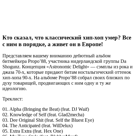
Кто сказал, что классический хип-хоп умер? Все
с ним в порядке, а живет он в Европе!
Представляем вашему вниманию дебютный альбом
битмейкера
Propo’88
, участника нидерландской группы
Da
Shogunz
. Концепция «Astronomic Delight» — сэмплы из рока и
джаза 70-х, которые придают битам ностальгический оттенок
хип-хопа 90-х. На альбоме
Propo’88
собрал своих близких по
духу товарищей, продвигающих с ним одну и ту же
идеологию.
Треклист:
01. Alpha (Bringing the Beat) (feat. DJ Waif)
02. Knowledge of Self (feat. Glad2mecha)
03. Dee Original Shit (feat. Self the Bluest Eye)
04. The Anticipated (feat. WilDelux)
05. Extra Extra (feat. Hex One)