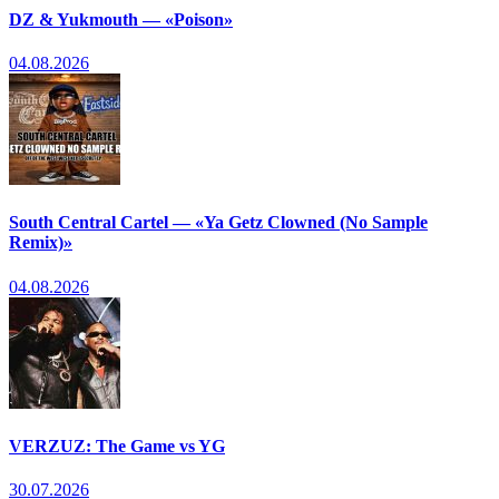
DZ & Yukmouth — «Poison»
04.08.2026
South Central Cartel — «Ya Getz Clowned (No Sample
Remix)»
04.08.2026
VERZUZ: The Game vs YG
30.07.2026