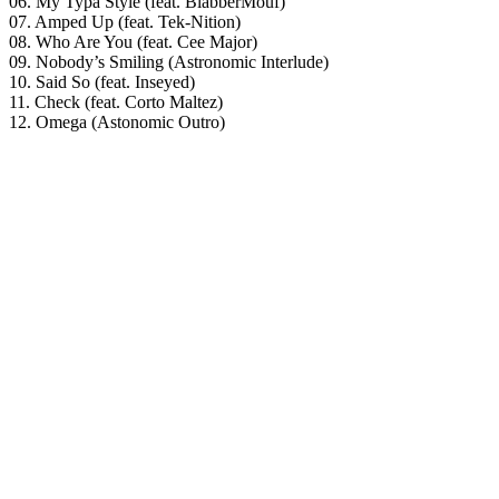
06. My Typa Style (feat. BlabberMouf)
07. Amped Up (feat. Tek-Nition)
08. Who Are You (feat. Cee Major)
09. Nobody’s Smiling (Astronomic Interlude)
10. Said So (feat. Inseyed)
11. Check (feat. Corto Maltez)
12. Omega (Astonomic Outro)