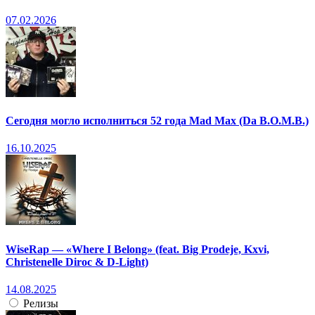
07.02.2026
Сегодня могло исполниться 52 года Mad Max (Da B.O.M.B.)
16.10.2025
WiseRap — «Where I Belong» (feat. Big Prodeje, Kxvi,
Christenelle Diroc & D-Light)
14.08.2025
Релизы