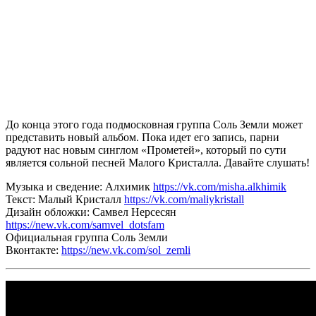
До конца этого года подмосковная группа
Соль Земли
может
представить новый альбом. Пока идет его запись, парни
радуют нас новым синглом
«Прометей»
, который по сути
является сольной песней
Малого Кристалла
. Давайте слушать!
Музыка и сведение:
Алхимик
https://vk.com/misha.alkhimik
Текст:
Малый Кристалл
https://vk.com/maliykristall
Дизайн обложки:
Самвел Нерсесян
https://new.vk.com/samvel_dotsfam
Официальная группа
Соль Земли
Вконтакте
:
https://new.vk.com/sol_zemli