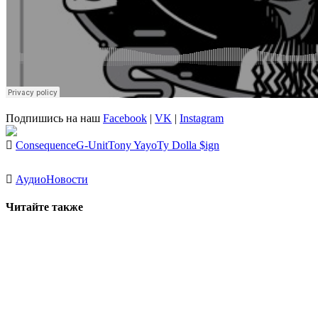
Подпишись на наш
Facebook
|
VK
|
Instagram
Consequence
G-Unit
Tony Yayo
Ty Dolla $ign
Аудио
Новости
Читайте также