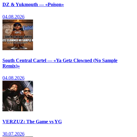
DZ & Yukmouth — «Poison»
04.08.2026
South Central Cartel — «Ya Getz Clowned (No Sample
Remix)»
04.08.2026
VERZUZ: The Game vs YG
30.07.2026