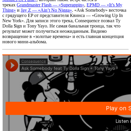
треках
Grandmaster Flash — «Superappin»
,
EPMD — «It’s My
Thing»
и
Jay Z — «Ain’t No Nigga»
.
«Ask Somebody»
весточка
с грядущего EP от представителя Квинса —
«Growing Up In
New York»
. Для записи этого трека, Consequence позвал
Ty
Dolla $ign
и
Tony Yayo
. Не самая банальная троица, так что
результат может получиться неожиданным. Видимо
возвращение в «золотые времена» и есть главная концепция
нового мини-альбома.