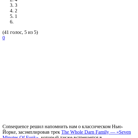
3
2
1
(41 голос, 5 из 5)
0
Consequence
решил напомнить нам о классическом Нью-
Йорке, засэмплировав трек
The Whole Darn Family — «Seven
Minutes Of Funk»
, который также встречается в