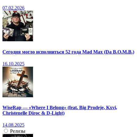
07.02.2026
Сегодня могло исполниться 52 года Mad Max (Da B.O.M.B.)
16.10.2025
WiseRap — «Where I Belong» (feat. Big Prodeje, Kxvi,
Christenelle Diroc & D-Light)
14.08.2025
Релизы