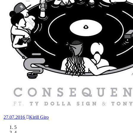
27.07.2016
Kirill Giro
5
4