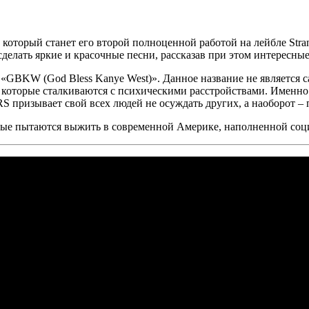
который станет его второй полноценной работой на лейбле
Stra
делать яркие и красочные песни, рассказав при этом интересные
а
«GBKW (God Bless Kanye West)».
Данное название не является с
 которые сталкиваются с психическими расстройствами. Именно
RS
призывает свой всех людей не осуждать других, а наоборот – 
рые пытаются выжить в современной Америке, наполненной соц