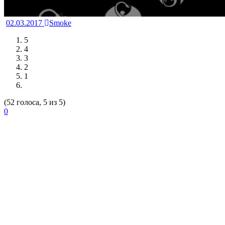
02.03.2017
Smoke
5
4
3
2
1
(52 голоса, 5 из 5)
0