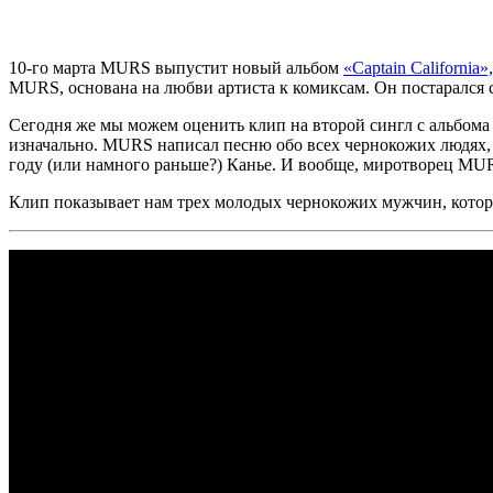
10-го марта
MURS
выпустит новый альбом
«Captain California»,
MURS,
основана на любви артиста к комиксам. Он постарался с
Сегодня же мы можем оценить клип на второй сингл с альбом
изначально.
MURS
написал песню обо всех чернокожих людях,
году (или намного раньше?) Канье. И вообще, миротворец
MU
Клип показывает нам трех молодых чернокожих мужчин, кото