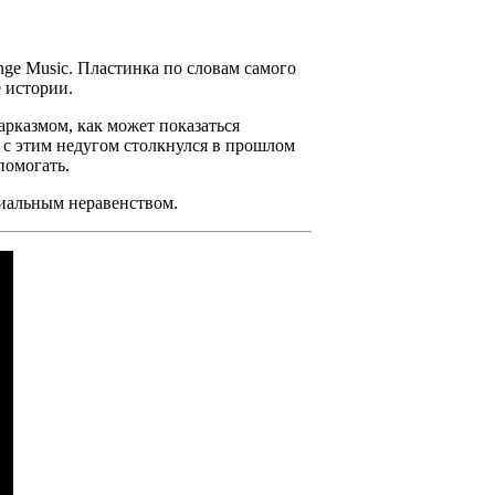
nge Music.
Пластинка по словам самого
 истории.
арказмом, как может показаться
 с этим недугом столкнулся в прошлом
помогать.
иальным неравенством.