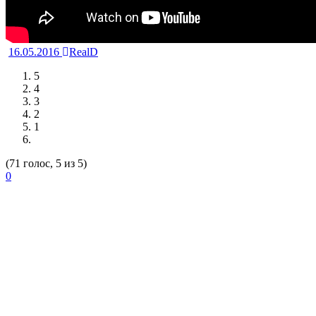
16.05.2016
RealD
5
4
3
2
1
(71 голос, 5 из 5)
0