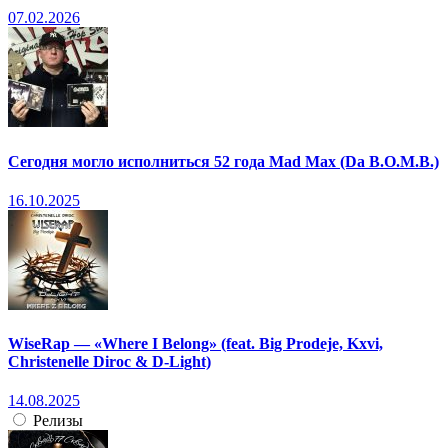
07.02.2026
Сегодня могло исполниться 52 года Mad Max (Da B.O.M.B.)
16.10.2025
WiseRap — «Where I Belong» (feat. Big Prodeje, Kxvi,
Christenelle Diroc & D-Light)
14.08.2025
Релизы