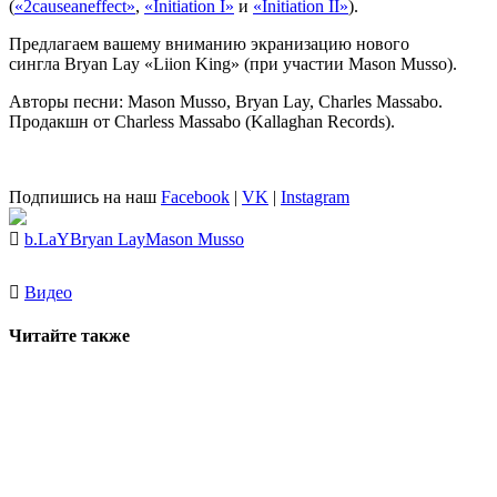
(
«2causeaneffect»
,
«Initiation I»
и
«Initiation II»
).
Предлагаем вашему вниманию экранизацию нового
сингла Bryan Lay «Liion King» (при участии Mason Musso).
Авторы песни: Mason Musso, Bryan Lay, Charles Massabo.
Продакшн от Charless Massabo (Kallaghan Records).
Подпишись на наш
Facebook
|
VK
|
Instagram
b.LaY
Bryan Lay
Mason Musso
Видео
Читайте также