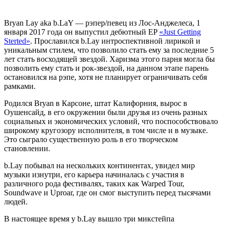
Bryan Lay aka b.LaY — рэпер/певец из Лос-Анджелеса, 1
января 2017 года он выпустил дебютный EP
«Just Getting
Sterted»
. Прославился b.Lay интроспективной лирикой и
уникальным стилем, что позволило стать ему за последние 5
лет стать восходящей звездой. Харизма этого парня могла бы
позволить ему стать и рок-звездой, на данном этапе парень
остановился на рэпе, хотя не планирует ограничивать себя
рамками.
Родился Bryan в Карсоне, штат Калифорния, вырос в
Оушенсайд, в его окружении были друзья из очень разных
социальных и экономических условий, что поспособствовало
широкому кругозору исполнителя, в том числе и в музыке.
Это сыграло существенную роль в его творческом
становлении.
b.Lay побывал на нескольких континентах, увидел мир
музыки изнутри, его карьера начиналась с участия в
различного рода фестивалях, таких как Warped Tour,
Soundwave и Uproar, где он смог выступить перед тысячами
людей.
В настоящее время у b.Lay вышло три микстейпа