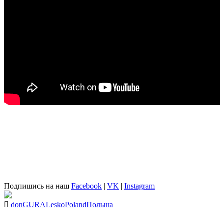
Подпишись на наш
Facebook
|
VK
|
Instagram
donGURALesko
Poland
Польша