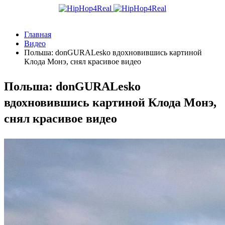
Главная
Видео
Польша: donGURALesko вдохновившись картиной
Клода Монэ, снял красивое видео
Польша: donGURALesko
вдохновившись картиной Клода Монэ,
снял красивое видео