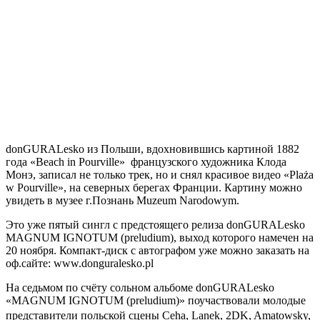
donGURALesko
из Польши, вдохновившись картиной 1882
года
«Beach in Pourville»
французского художника Клода
Монэ, записал не только трек, но и снял красивое видео
«Plaża
w Pourville»,
на северных берегах Франции. Картину можно
увидеть в музее г.Познань Muzeum Narodowym.
Это уже пятый сингл с предстоящего релиза
donGURALesko
MAGNUM IGNOTUM (preludium),
выход которого намечен на
20 ноября. Компакт-диск с автографом уже можно заказать на
оф.сайте: www.donguralesko.pl
На седьмом по счёту сольном альбоме
donGURALesko
«MAGNUM IGNOTUM (preludium)»
поучаствовали молодые
представители польской сцены
Ceha, Lanek, 2DK, Amatowsky,