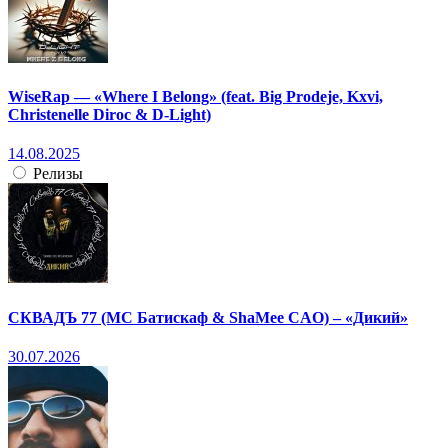
WiseRap — «Where I Belong» (feat. Big Prodeje, Kxvi,
Christenelle Diroc & D-Light)
14.08.2025
Релизы
СКВАДЪ 77 (МС Батискаф & ShaMee CAO) – «Дикий»
30.07.2026