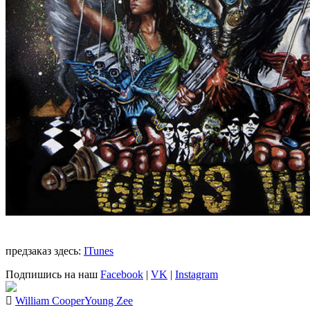
предзаказ здесь:
ITunes
Подпишись на наш
Facebook
|
VK
|
Instagram
William Cooper
Young Zee