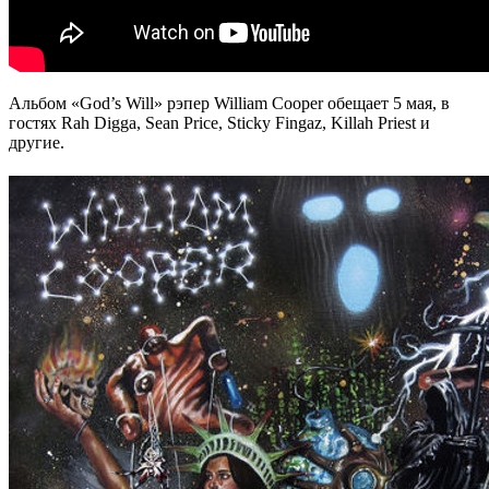
Альбом «
God’s Will
» рэпер
William Cooper
обещает 5 мая, в
гостях
Rah Digga, Sean Price, Sticky Fingaz, Killah Priest
и
другие.