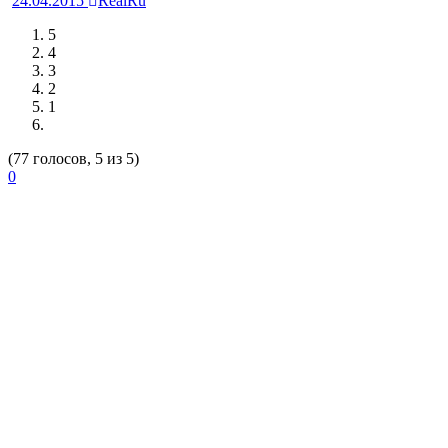
24.04.2015
RealRu
5
4
3
2
1
(77 голосов, 5 из 5)
0