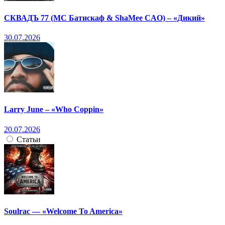
СКВАДЪ 77 (МС Батискаф & ShaMee CAO) – «Дикий»
30.07.2026
Larry June – «Who Coppin»
20.07.2026
Статьи
Soulrac — «Welcome To America»