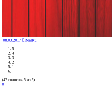
08.03.2017
RealRu
5
4
3
2
1
(47 голосов, 5 из 5)
0