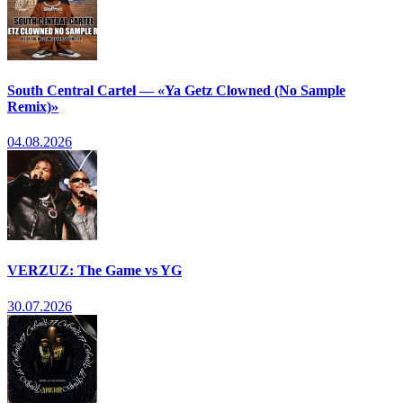
South Central Cartel — «Ya Getz Clowned (No Sample
Remix)»
04.08.2026
VERZUZ: The Game vs YG
30.07.2026