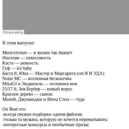
В этом выпуске:
Многоточие — в жизни так бывает
Нигатив — невесомость
Каста — ревность
Гуф — ice baby
Баста ft. Юна — Мастер и Маргарита (ost Я И УДА)
Noise MC — вселенная бесконечна
MiyaGI и Эндшпиль — половина моя
25/17 ft. Зоя Бербер — новый вирус
Красное дерево — сынок
Михей, Джуманджи и Инна Стил — туда
On Beat
это:
-всегда свежие подборки одним файлом;
-только та музыка, которую не хочется перематывать;
-интересные конкурсы и необычные призы;