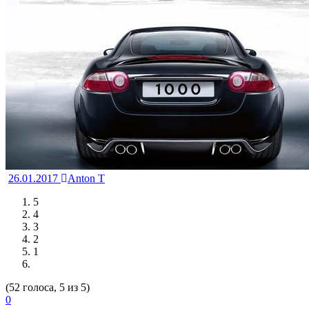
26.01.2017
Anton T
5
4
3
2
1
(52 голоса, 5 из 5)
0