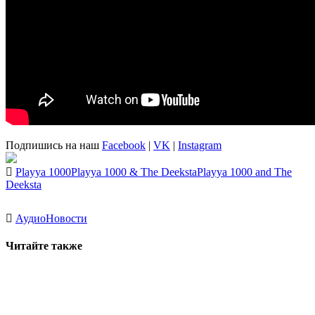
Подпишись на наш
Facebook
|
VK
|
Instagram
Playya 1000
Playya 1000 & The Deeksta
Playya 1000 and The
Deeksta
Аудио
Новости
Читайте также