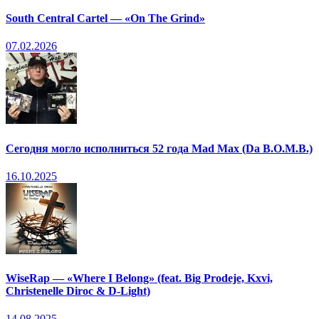
South Central Cartel — «On The Grind»
07.02.2026
Сегодня могло исполниться 52 года Mad Max (Da B.O.M.B.)
16.10.2025
WiseRap — «Where I Belong» (feat. Big Prodeje, Kxvi,
Christenelle Diroc & D-Light)
14.08.2025