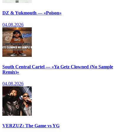
DZ & Yukmouth — «Poison»
04.08.2026
South Central Cartel — «Ya Getz Clowned (No Sample
Remix)»
04.08.2026
VERZUZ: The Game vs YG