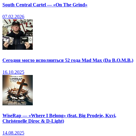
South Central Cartel — «On The Grind»
07.02.2026
Сегодня могло исполниться 52 года Mad Max (Da B.O.M.B.)
16.10.2025
WiseRap — «Where I Belong» (feat. Big Prodeje, Kxvi,
Christenelle Diroc & D-Light)
14.08.2025