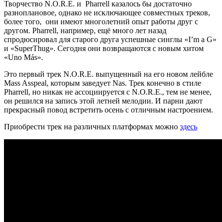
Творчество
N.O.R.E.
и
Pharrell
казалось бы достаточно
разноплановое, однако не исключающее совместных треков,
более того, они имеют многолетний опыт работы друг с
другом. Pharrell, например, ещё много лет назад
спродюсировал для старого друга успешные синглы «I’m a G»
и «SuperThug». Сегодня они возвращаются с новым хитом
«Uno Más».
Это первый трек N.O.R.E. выпущенный на его новом лейбле
Mass Asspeal, которым заведует Nas. Трек конечно в стиле
Pharrell, но никак не ассоциируется с N.O.R.E., тем не менее,
он решился на запись этой летней мелодии. И парни дают
прекрасный повод встретить осень с отличным настроением.
Приобрести трек на различных платформах можно
здесь