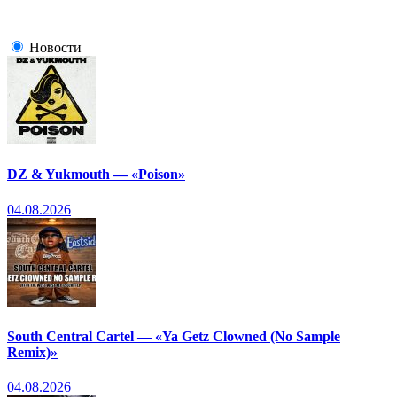
Новости
DZ & Yukmouth — «Poison»
04.08.2026
South Central Cartel — «Ya Getz Clowned (No Sample
Remix)»
04.08.2026