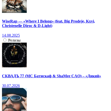
WiseRap — «Where I Belong» (feat. Big Prodeje, Kxvi,
Christenelle Diroc & D-Light)
14.08.2025
Релизы
СКВАДЪ 77 (МС Батискаф & ShaMee CAO) – «Дикий»
30.07.2026