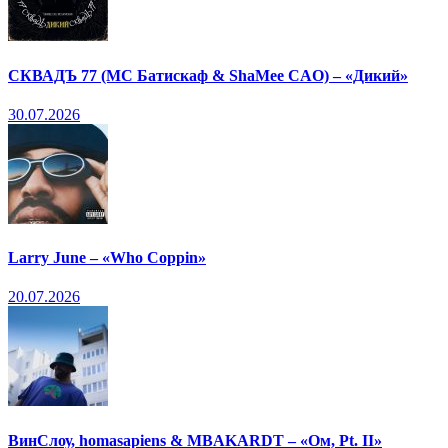
СКВАДЪ 77 (МС Батискаф & ShaMee CAO) – «Дикий»
30.07.2026
Larry June – «Who Coppin»
20.07.2026
ВинСлоу, homasapiens & MBAKARDT – «Ом, Pt. II»