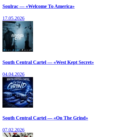
Soulrac — «Welcome To America»
17.05.2026
South Central Cartel — «West Kept Secret»
04.04.2026
South Central Cartel — «On The Grind»
07.02.2026