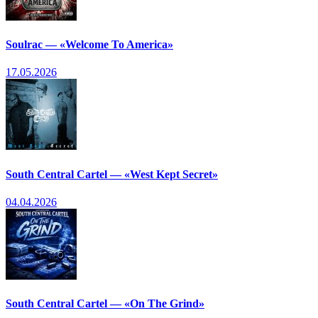
Soulrac — «Welcome To America»
17.05.2026
South Central Cartel — «West Kept Secret»
04.04.2026
South Central Cartel — «On The Grind»