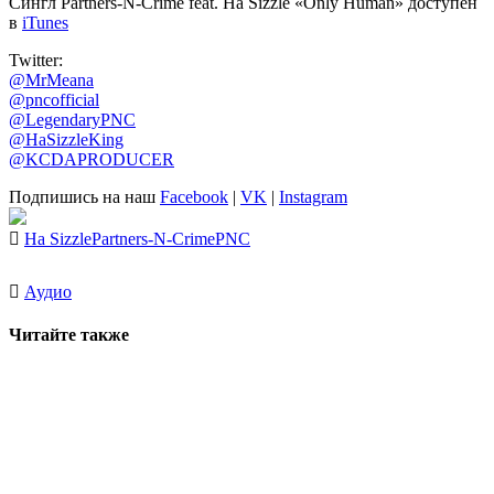
Сингл Partners-N-Crime feat. Ha Sizzle «Only Human» доступен
в
iTunes
Twitter:
@MrMeana
@pncofficial
@LegendaryPNC
@HaSizzleKing
@KCDAPRODUCER
Подпишись на наш
Facebook
|
VK
|
Instagram
Ha Sizzle
Partners-N-Crime
PNC
Аудио
Читайте также