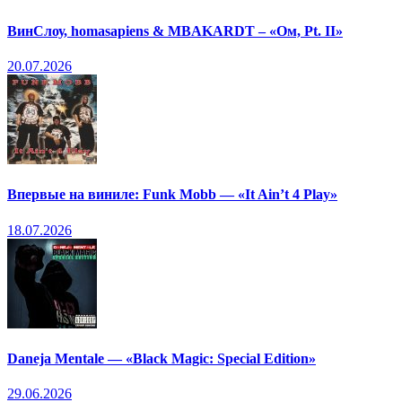
ВинСлоу, homasapiens & MBAKARDT – «Ом, Pt. II»
20.07.2026
Впервые на виниле: Funk Mobb — «It Ain’t 4 Play»
18.07.2026
Daneja Mentale — «Black Magic: Special Edition»
29.06.2026