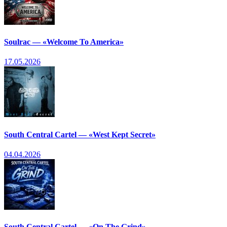
Soulrac — «Welcome To America»
17.05.2026
South Central Cartel — «West Kept Secret»
04.04.2026
South Central Cartel — «On The Grind»