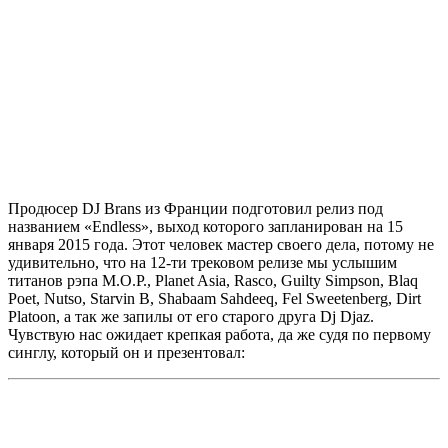
Продюсер
DJ Brans
из Франции подготовил релиз под
названием
«Endless»,
выход которого запланирован на 15
января 2015 года. Этот человек мастер своего дела, потому не
удивительно, что на 12-ти трековом релизе мы услышим
титанов рэпа
M.O.P., Planet Asia, Rasco, Guilty Simpson, Blaq
Poet, Nutso, Starvin B, Shabaam Sahdeeq, Fel Sweetenberg, Dirt
Platoon,
а так же запилы от его старого друга
Dj Djaz.
Чувствую нас ожидает крепкая работа, да же судя по первому
синглу, который он и презентовал: