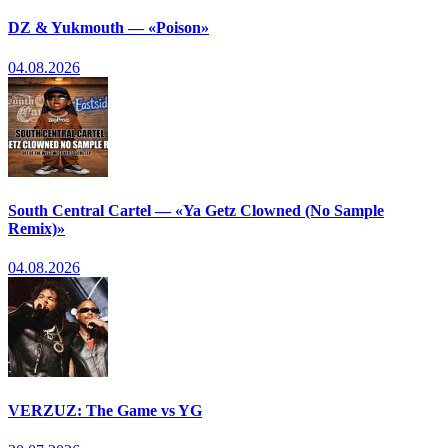
DZ & Yukmouth — «Poison»
04.08.2026
South Central Cartel — «Ya Getz Clowned (No Sample
Remix)»
04.08.2026
VERZUZ: The Game vs YG