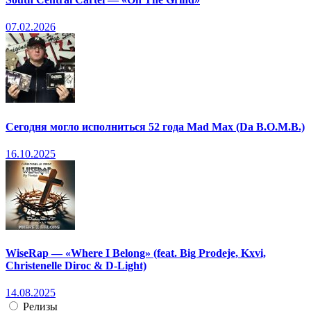
07.02.2026
Сегодня могло исполниться 52 года Mad Max (Da B.O.M.B.)
16.10.2025
WiseRap — «Where I Belong» (feat. Big Prodeje, Kxvi,
Christenelle Diroc & D-Light)
14.08.2025
Релизы