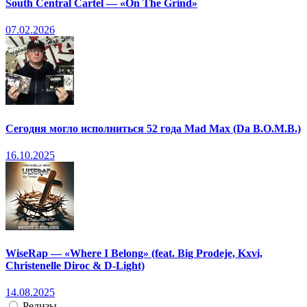
South Central Cartel — «On The Grind»
07.02.2026
Сегодня могло исполниться 52 года Mad Max (Da B.O.M.B.)
16.10.2025
WiseRap — «Where I Belong» (feat. Big Prodeje, Kxvi,
Christenelle Diroc & D-Light)
14.08.2025
Релизы