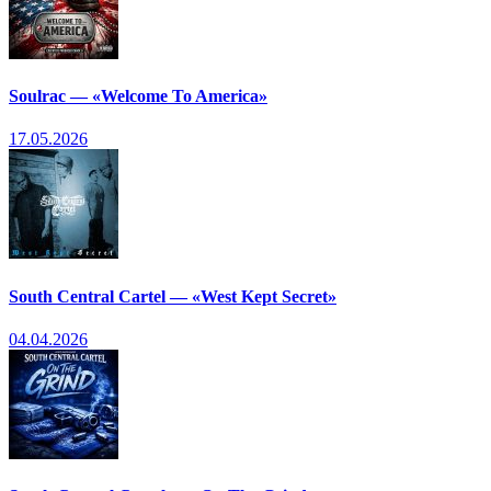
Soulrac — «Welcome To America»
17.05.2026
South Central Cartel — «West Kept Secret»
04.04.2026