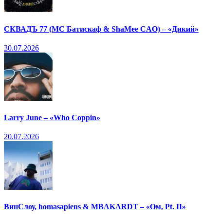
СКВАДЪ 77 (МС Батискаф & ShaMee CAO) – «Дикий»
30.07.2026
Larry June – «Who Coppin»
20.07.2026
ВинСлоу, homasapiens & MBAKARDT – «Ом, Pt. II»