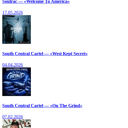
Soulrac — «Welcome To America»
17.05.2026
South Central Cartel — «West Kept Secret»
04.04.2026
South Central Cartel — «On The Grind»
07.02.2026