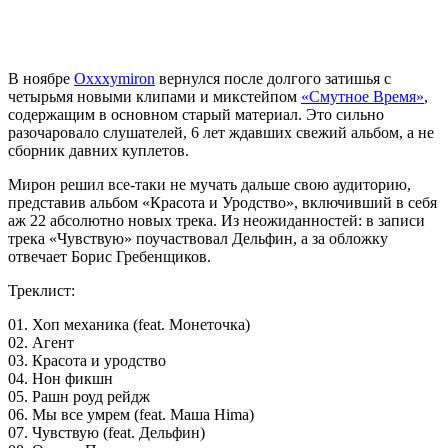
В ноябре
Oxxxymiron
вернулся после долгого затишья с
четырьмя новыми клипами и микстейпом
«Смутное Время»
,
содержащим в основном старый материал. Это сильно
разочаровало слушателей, 6 лет ждавших свежий альбом, а не
сборник давних куплетов.
Мирон решил все-таки не мучать дальше свою аудиторию,
представив альбом «Красота и Уродство», включивший в себя
аж 22 абсолютно новых трека. Из неожиданностей: в записи
трека «Чувствую» поучаствовал Дельфин, а за обложку
отвечает Борис Гребенщиков.
Треклист:
01. Хоп механика (feat. Монеточка)
02. Агент
03. Красота и уродство
04. Нон фикшн
05. Рашн роуд рейдж
06. Мы все умрем (feat. Маша Hima)
07. Чувствую (feat. Дельфин)