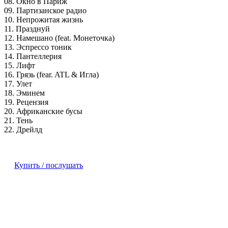
08. Окно в Париж
09. Партизанское радио
10. Непрожитая жизнь
11. Празднуй
12. Намешано (feat. Монеточка)
13. Эспрессо тоник
14. Пантеллерия
15. Лифт
16. Грязь (fear. ATL & Игла)
17. Улет
18. Эминем
19. Рецензия
20. Африканские бусы
21. Тень
22. Дрейлд
Купить / послушать
н
с