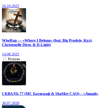
16.10.2025
WiseRap — «Where I Belong» (feat. Big Prodeje, Kxvi,
Christenelle Diroc & D-Light)
14.08.2025
Релизы
СКВАДЪ 77 (МС Батискаф & ShaMee CAO) – «Дикий»
30.07.2026