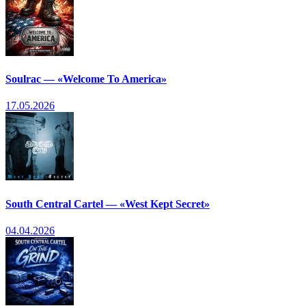
Soulrac — «Welcome To America»
17.05.2026
South Central Cartel — «West Kept Secret»
04.04.2026