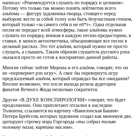
написал: «Рекомендуется слушать по порядку и целиком».
Потому что только так можно понять лейтмотив всего
альбома — фигуру художника-творца, стоящего перед
выбором: вести за собой толпу или быть безучастным гением,
который только «за самого себя и не еб*т». Одна отдельная
песня не передаст всей атмосферы, такие альбомы нужно
слушать по порядку, вникая в каждую песню-предысторию, в
ставки, в записи автоответчика, объединяющие все песни в
цельный рассказ. Это тот альбом, который нужно не просто
слушать, а слышать. Таким образом слушатель русского рэпа
оказался просто не готов к восприятию данной работы.
Многие сейчас хейтят Мирона и его альбом, говорят, что он
не «перевернет рэп игру». А смог бы перевернуть игру
предсказуемый альбом, который оправдал бы все ожидания?
Вполне возможно, что после выхода релиза аудитория
фанатов
Вечного Жида
несколько сократится.
Другие «В ДУХЕ КОНСПИРОЛОГИИ» говорят, что будет
продолжение. Они приплетают отсылки к наследию
Толкиена
, ссылаются на картину
«Вавилонская Башня»
Питера Брейгеля, которых художник создал как минимум две,
цитируют строчку мэра
Горгорода
«ты собрал только
половину пазла, картина маслом»
.