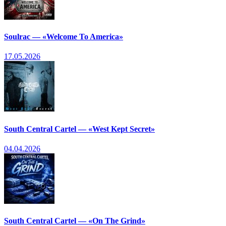
Soulrac — «Welcome To America»
17.05.2026
South Central Cartel — «West Kept Secret»
04.04.2026
South Central Cartel — «On The Grind»