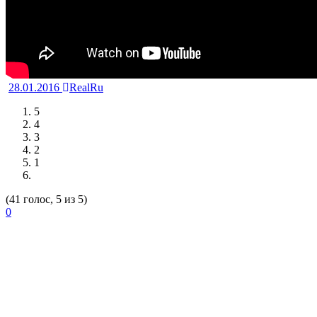
28.01.2016
RealRu
5
4
3
2
1
(41 голос, 5 из 5)
0