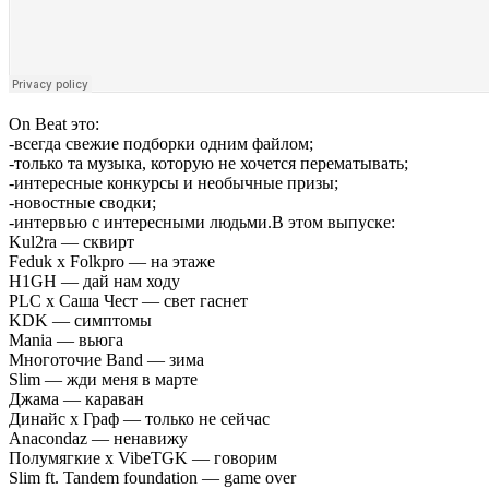
On Beat это:
-всегда свежие подборки одним файлом;
-только та музыка, которую не хочется перематывать;
-интересные конкурсы и необычные призы;
-новостные сводки;
-интервью с интересными людьми.В этом выпуске:
Kul2ra — сквирт
Feduk x Folkpro — на этаже
H1GH — дай нам ходу
PLC x Саша Чест — свет гаснет
KDK — симптомы
Mania — вьюга
Многоточие Band — зима
Slim — жди меня в марте
Джама — караван
Динайс x Граф — только не сейчас
Anacondaz — ненавижу
Полумягкие x VibeTGK — говорим
Slim ft. Tandem foundation — game over