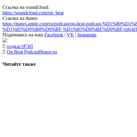
Ссылка на soundcloud:
https://soundcloud.com/on_beat
Ссылка на itunes:
https://itunes.apple.com/ru/podcast/on-beat-podcast
%D1%85%D0%B8%D0%BF-%D1%85%D0%BE%D0%BF-rnb/id12
Подпишись на наш
Facebook
|
VK
|
Instagram
подкаст
РЭП
On Beat Podcast
Новости
Читайте также