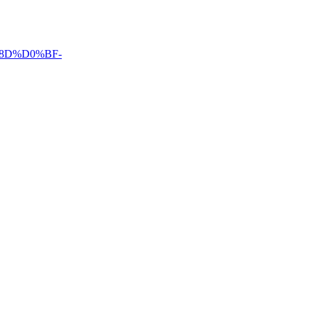
1%8D%D0%BF-