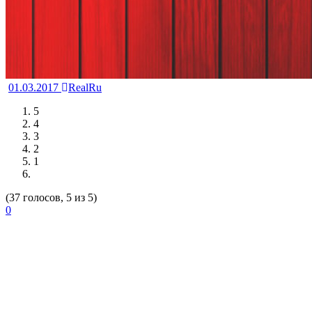
01.03.2017
RealRu
5
4
3
2
1
(37 голосов, 5 из 5)
0