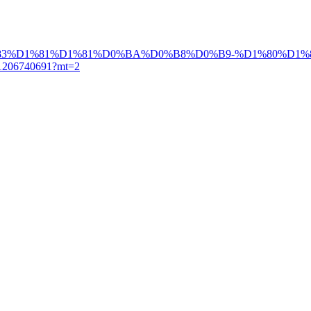
-%D1%80%D1%83%D1%81%D1%81%D0%BA%D0%B8%D0%B9-%D1%80%D
06740691?mt=2