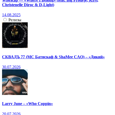
WiseRap — «Where I Belong» (feat. Big Prodeje, Kxvi,
Christenelle Diroc & D-Light)
14.08.2025
Релизы
СКВАДЪ 77 (МС Батискаф & ShaMee CAO) – «Дикий»
30.07.2026
Larry June – «Who Coppin»
20.07.2026