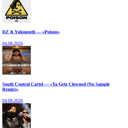
DZ & Yukmouth — «Poison»
04.08.2026
South Central Cartel — «Ya Getz Clowned (No Sample
Remix)»
04.08.2026