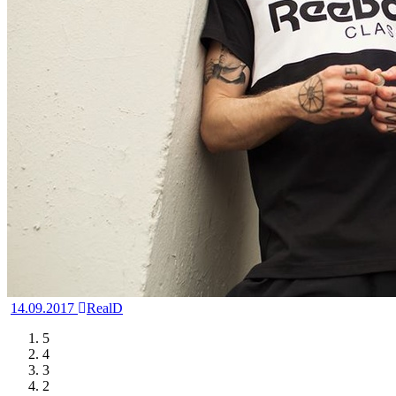
14.09.2017
RealD
5
4
3
2