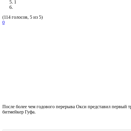
1
(114 голосов, 5 из 5)
0
После более чем годового перерыва Окси представил первый т
битмейкер Гуфа.