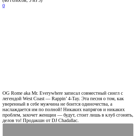
(46 голосов, 5 из 5)
0
OG Rome
aka
Mr. Everywhere
записал совместный сингл с
легендой
West Coast
—
Rappin’ 4-Tay
. Эта песня о том, как
уверенный в себе мужчина не боится одиночества, а
наслаждается им по полной! Никаких напрягов и никаких
проблем, захочет женщин — будут, стоит лишь в клуб сгонять,
делов то! Продакшн от
DJ Chadallac
.