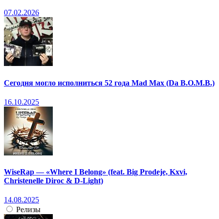
07.02.2026
Сегодня могло исполниться 52 года Mad Max (Da B.O.M.B.)
16.10.2025
WiseRap — «Where I Belong» (feat. Big Prodeje, Kxvi,
Christenelle Diroc & D-Light)
14.08.2025
Релизы