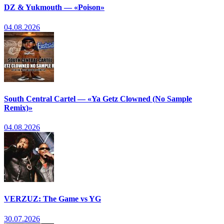
DZ & Yukmouth — «Poison»
04.08.2026
South Central Cartel — «Ya Getz Clowned (No Sample
Remix)»
04.08.2026
VERZUZ: The Game vs YG
30.07.2026