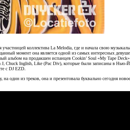
ся участницей коллектива
La Melodia,
где и начала свою музыкаль
 данный момент она является одной из самых интересных девуш
нный альбом на продакшен испанцев
Cookin’ Soul «My Tape Deck»
a J, Chuck Inglish, Like (Pac Div)
, которые были записаны в Нью-Й
сте с
DJ EZD
.
, на один из треков, она и презентовала буквально сегодня ново