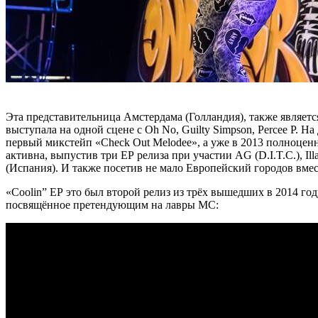
Эта представительница Амстердама (Голландия), также являет
выступала на одной сцене с
Oh No, Guilty Simpson, Percee P
. На
первый микстейп
«Check Out Melodee»
, а уже в 2013 полноце
активна, выпустив три ЕР релиза при участии
AG (D.I.T.C.), Ill
(Испания). И также посетив не мало Европейский городов вме
«Coolin” ЕР
это был второй релиз из трёх вышедших в 2014 году
посвящённое претендующим на лавры МС: