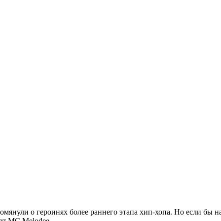
помянули о героинях более раннего этапа хип-хопа. Но если бы 
дет
MC Melodee
.