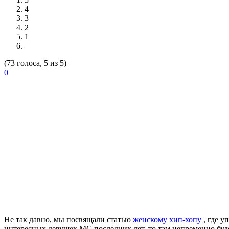
4
3
2
1
(73 голоса, 5 из 5)
0
Не так давно, мы посвящали статью
женскому хип-хопу
, где у
интересных девушек МС последних лет, то там непременно бу