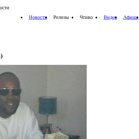
вости
Новости
Релизы
Чтиво
Видео
Афиша
)