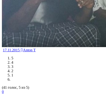
17.11.2015
Anton T
5
4
3
2
1
(41 голос, 5 из 5)
0