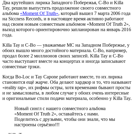
Два крутейших лирика
Западного Побережья
,
C-Bo
и
Killa
Tay
, решили выпустить продолжение своего совместного
альбома
«Moment Of Truth»
, который вышел 7 марта 2006 года
на
Siccness Records
,
и в настоящее время активно работают
над своим новым совместным альбомом
«Moment Of Truth 2»
,
выход которого ориентировочно запланирован на январь 2016
года.
Killa Tay
и
C-Bo
— уважаемые МС на
Западном Побережье
, у
обоих вышло много достойного материала.
C-Bo
, например,
продал более 2 миллионов своих записей.
Killa Tay
и
C-Bo
часто выступают вместе на концертах и иногда записывают
совместные трэки.
Когда
Bo-Loc
и
Tay Capone
работают вместе, то их лирика
становится ещё жарче. Оба делают хардкор и то, что называют
«reality rap»
, их рифмы остры, хотя временами бывают просты
и не замысловаты, в любом случае у обоих очень интересные
и оригинальные стили подачи материала, особенно у
Killa Tay.
Новый сингл с нашего совместного альбома
«Moment Of Truth 2», оставайтесь с нами.
Поделитесь с друзьями, чтобы они знали, что мы
настроены серьёзно!!!