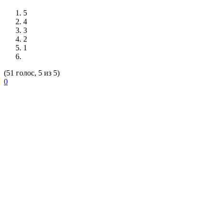
5
4
3
2
1
(51 голос, 5 из 5)
0