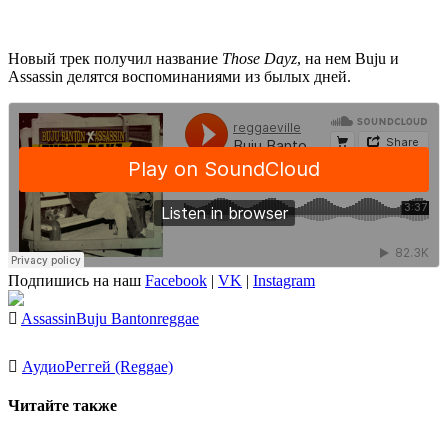
Новый трек получил название
Those Dayz
, на нем
Buju
и
Assassin
делятся воспоминаниями из былых дней.
Подпишись на наш
Facebook
|
VK
|
Instagram
Assassin
Buju Banton
reggae
Аудио
Реггей (Reggae)
Читайте также