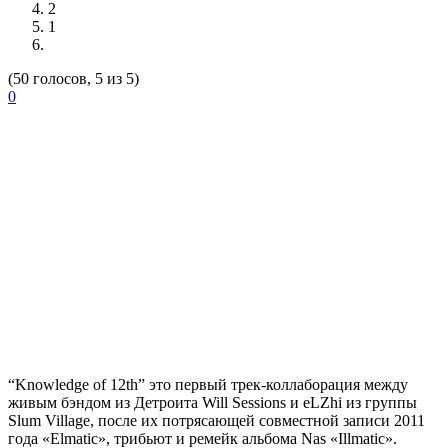
2
1
(50 голосов, 5 из 5)
0
“Knowledge of 12th”
это первый трек-коллаборация между
живым бэндом из Детроита
Will Sessions
и
eLZhi
из группы
Slum Village,
после их потрясающей совместной записи 2011
года
«Elmatic»,
трибьют и ремейк альбома
Nas «Illmatic».