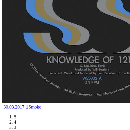
30.03.2017
Smoke
5
4
3