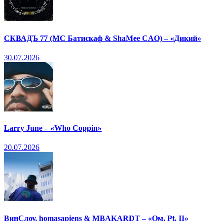
СКВАДЪ 77 (МС Батискаф & ShaMee CAO) – «Дикий»
30.07.2026
Larry June – «Who Coppin»
20.07.2026
ВинСлоу, homasapiens & MBAKARDT – «Ом, Pt. II»