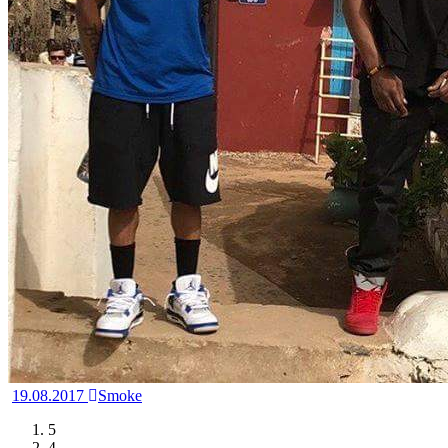
19.08.2017
Smoke
5
4