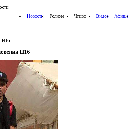
вости
Новости
Релизы
Чтиво
Видео
Афиша
и H16
ловении H16