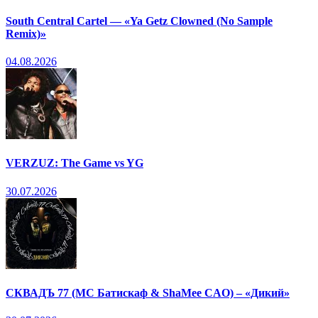
South Central Cartel — «Ya Getz Clowned (No Sample
Remix)»
04.08.2026
VERZUZ: The Game vs YG
30.07.2026
СКВАДЪ 77 (МС Батискаф & ShaMee CAO) – «Дикий»