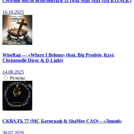
Сегодня могло исполниться 52 года Mad Max (Da B.O.M.B.)
16.10.2025
WiseRap — «Where I Belong» (feat. Big Prodeje, Kxvi,
Christenelle Diroc & D-Light)
14.08.2025
Релизы
СКВАДЪ 77 (МС Батискаф & ShaMee CAO) – «Дикий»
30.07.2026