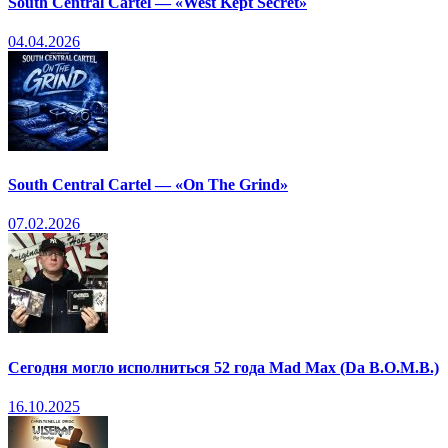
South Central Cartel — «West Kept Secret»
04.04.2026
South Central Cartel — «On The Grind»
07.02.2026
Сегодня могло исполниться 52 года Mad Max (Da B.O.M.B.)
16.10.2025