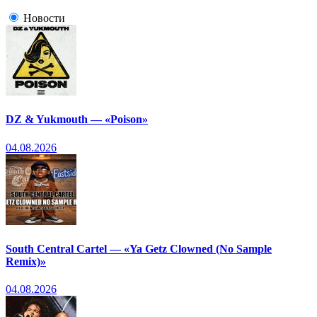
Новости
DZ & Yukmouth — «Poison»
04.08.2026
South Central Cartel — «Ya Getz Clowned (No Sample
Remix)»
04.08.2026