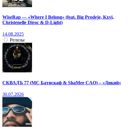
WiseRap — «Where I Belong» (feat. Big Prodeje, Kxvi,
Christenelle Diroc & D-Light)
14.08.2025
Релизы
СКВАДЪ 77 (МС Батискаф & ShaMee CAO) – «Дикий»
30.07.2026