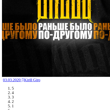
03.03.2020
Kirill Giro
5
4
3
2
1