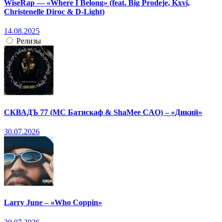
WiseRap — «Where I Belong» (feat. Big Prodeje, Kxvi,
Christenelle Diroc & D-Light)
14.08.2025
Релизы
СКВАДЪ 77 (МС Батискаф & ShaMee CAO) – «Дикий»
30.07.2026
Larry June – «Who Coppin»