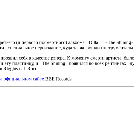
третьего (и первого посмертного) альбома
J Dilla — «The Shining»
тил специальное переиздание, куда также вошли инструментальн
е проявил себя в качестве рэпера. К моменту смерти артиста, был
и эту пластинку, и
«The Shining»
появился во всех рейтингах «л
m Riggins
и
J. Rocc
.
а официальном сайте
BBE Records.