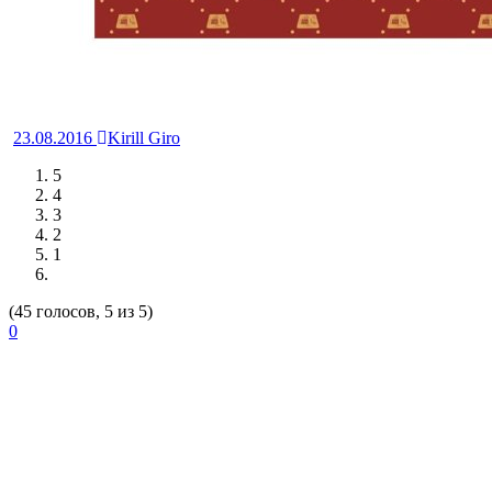
23.08.2016
Kirill Giro
5
4
3
2
1
(45 голосов, 5 из 5)
0