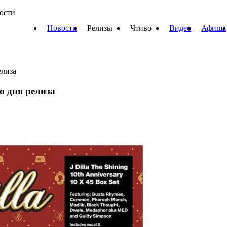
вости
Новости
Релизы
Чтиво
Видео
Афиша
елиза
со дня релиза