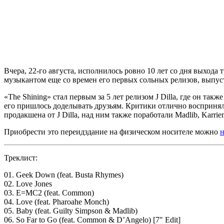
Вчера, 22-го августа, исполнилось ровно 10 лет со дня выхода 
музыкантом еще со времен его первых сольных релизов, выпус
«The Shining»
стал первым за 5 лет релизом
J Dilla
, где он такж
его пришлось доделывать друзьям. Критики отлично воспринял
продакшена от
J Dilla
, над ним также поработали
Madlib, Karrie
Приобрести это переидздание на физическом носителе можно
н
Треклист:
01. Geek Down (feat. Busta Rhymes)
02. Love Jones
03. E=MC2 (feat. Common)
04. Love (feat. Pharoahe Monch)
05. Baby (feat. Guilty Simpson & Madlib)
06. So Far to Go (feat. Common & D’Angelo) [7″ Edit]