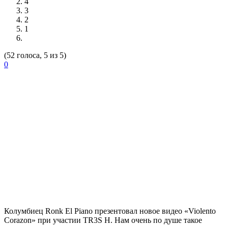
4
3
2
1
(52 голоса, 5 из 5)
0
Колумбиец
Ronk El Piano
презентовал новое видео
«Violento
Corazon»
при участии
TR3S H
. Нам очень по душе такое