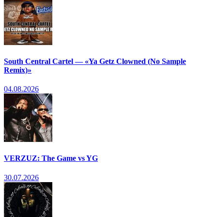
South Central Cartel — «Ya Getz Clowned (No Sample
Remix)»
04.08.2026
VERZUZ: The Game vs YG
30.07.2026