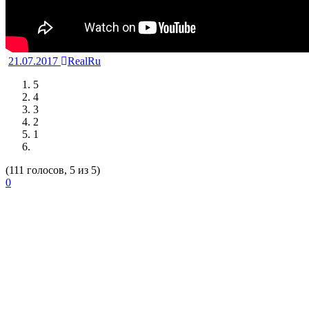
21.07.2017
RealRu
5
4
3
2
1
(111 голосов, 5 из 5)
0