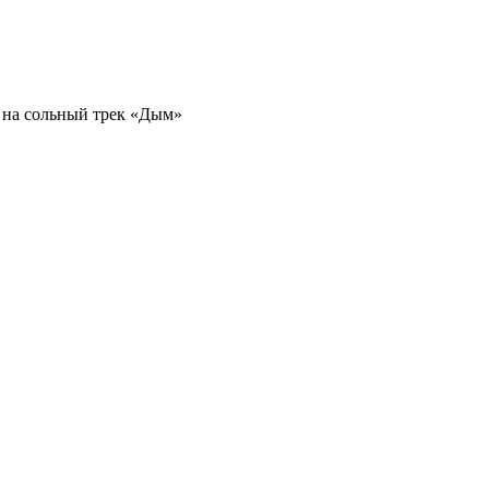
 на сольный трек «
Дым
»