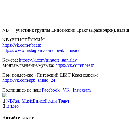
NB
— участник группы
Енисейский Тракт
(Красноярск), взявш
NB (ЕНИСЕЙСКИЙ):
https://vk.com/nbeatz
https://www.instagram.com/nbeatz_music/
Камера:
https://vk.com/tringort_stanislav
Монтаж/сведение/музыка:
https://vk.com/nbeatz
При поддержке «Питерский ЩИТ Красноярск»:
https://vk.com/spb_shield_24
Подпишись на наш
Facebook
|
VK
|
Instagram
NB
Rap Music
Енисейский Тракт
Видео
Читайте также