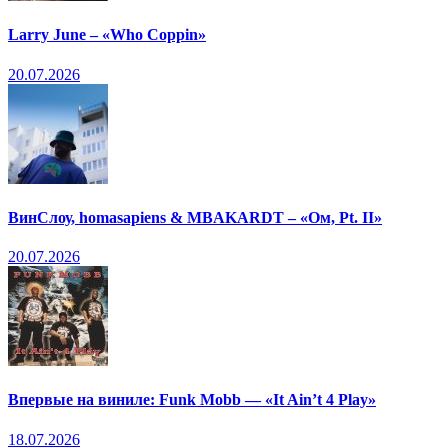
Larry June – «Who Coppin»
20.07.2026
ВинСлоу, homasapiens & MBAKARDT – «Ом, Pt. II»
20.07.2026
Впервые на виниле: Funk Mobb — «It Ain’t 4 Play»
18.07.2026