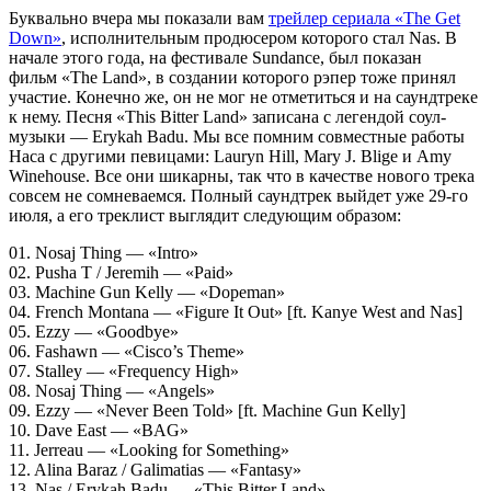
Буквально вчера мы показали вам
трейлер сериала «The Get
Down»
, исполнительным продюсером которого стал
Nas
. В
начале этого года, на фестивале
Sundance
, был показан
фильм
«The Land»
, в создании которого рэпер тоже принял
участие. Конечно же, он не мог не отметиться и на саундтреке
к нему. Песня
«This Bitter Land»
записана с легендой соул-
музыки —
Erykah Badu
. Мы все помним совместные работы
Наса
с другими певицами:
Lauryn Hill, Mary J. Blige
и
Amy
Winehouse
. Все они шикарны, так что в качестве нового трека
совсем не сомневаемся. Полный саундтрек выйдет уже 29-го
июля, а его треклист выглядит следующим образом:
01. Nosaj Thing — «Intro»
02. Pusha T / Jeremih — «Paid»
03. Machine Gun Kelly — «Dopeman»
04. French Montana — «Figure It Out» [ft. Kanye West and Nas]
05. Ezzy — «Goodbye»
06. Fashawn — «Cisco’s Theme»
07. Stalley — «Frequency High»
08. Nosaj Thing — «Angels»
09. Ezzy — «Never Been Told» [ft. Machine Gun Kelly]
10. Dave East — «BAG»
11. Jerreau — «Looking for Something»
12. Alina Baraz / Galimatias — «Fantasy»
13. Nas / Erykah Badu — «This Bitter Land»